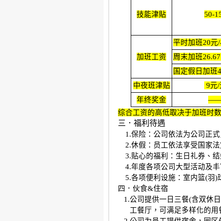
技能津貼
50-1
平时加班
20
元
/
加班工资
周末加班
26.67
国定假日加班
中夜班津贴
9
元
/
年终奖金
—
综合工资的高低取决于加班时
三．福利待遇
1.
保险：公司依法为公司正式
2.
休假：员工依法享受国家法
3.
贴心的福利：生日礼券、结
4.
年度各项公司大型活动及丰
5.
各项便利设施：室内篮
(
羽
)
四．伙食
&
住宿
1.
公司提供一日三餐
(
含双休日
工餐厅，可满足多样化的用