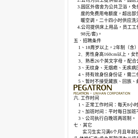
2.
公司为员工提供宿舍，园区
3.
园区外宿舍为公共卫浴，免
度的免费用电额度，超出部
暖空调，二十四小时供应洗
4.
公司提供床上用品，员工工
98
元
/
套
)
。
五．招聘条件
1
、
18
周岁以上，
2
年制（含
2、
男性身高
160cm
以上，女
3、
熟悉
26
个英文字母，配合
3
、无纹身、无烟疤、无疾病
4
、持有效身份身份证，需二
5
、暂时不接受藏族、回族、
六
.
工作时间
1
、正常工作时间：每天
8
小
2
、加班时间：平时每日加班
3
、公司执行白晚班两班制。
七．其它
实习生实习满
6
个月且年龄