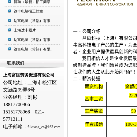
昌碩（最新）招工簡章
达丰电脑招工简章
达富电脑（常熟）有限..
上海达丰图片
一．公司介绍
昌硕科技（上海）有限公
达富电脑（常熟）有限..
事高科技电子产品的生产，为
达富电脑（常熟）有限..
者、企业用户提供最具创新的
我们相信人才是企业发展最
联系我们
级制造品
牌
，
我们愿意成为您
让我们的人生从此开始闪“硕”！
上海富匡劳务派遣有限公司
二．
薪资待遇
公司地址：上海市松江区
薪资结构
金额
(
文涵路99弄6号
232
业务经理：刘彬
基本工资
18817700966
生产奖金
50
15151778966 021-
57712111
年資加給
100-
3
电子邮箱：
fukuang_cs@163.com