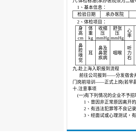
八
.
体检标准
(
承办医院须为二级
1
、基本信息：
检验日期
承办医院
2
、体检项目：
身
体
收缩
舒张
心
高
重
压
压
率
cm
kg
mmHg
mmHg
鼻
鼻及
听
腔
耳
鼻窦
咽喉
力
嗅
疾病
右
觉
九
.
赴上海入职报到流程
前往公司报到——分发宿舍
门岗前培训——正式上岗
(
若早
十
.
注意事项
(
一
)
有下列情况的企业不予招
1
、曾因非正常原因离开
2
、有违法犯罪等不良记
3
、经面试或心理测试，