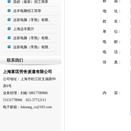
标 题：
昌碩（最新）招工簡章
达丰电脑招工简章
地 址：
达富电脑（常熟）有限..
姓 名：
上海达丰图片
单 位：
达富电脑（常熟）有限..
电 邮：
达富电脑（常熟）有限..
电 话：
联系我们
传 真：
上海富匡劳务派遣有限公司
公司地址：上海市松江区文涵路99
弄6号
内 容：
业务经理：刘彬 18817700966
15151778966 021-57712111
电子邮箱：
fukuang_cs@163.com