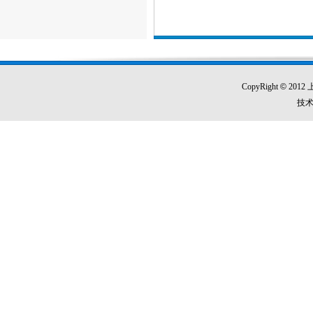
CopyRight
©
201
技术